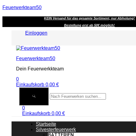
Feuerwerkteam50
KEIN Versand für das gesamte Sortiment, nur Abholung!
Bestellung erst ab 50€ möglich!
Einloggen
Menu
Feuerwerkteam50
Dein Feuerwerkkteam
0
Einkaufskorb
0,00
€
0
Einkaufskorb
0,00
€
Startseite
Silvesterfeuerwerk
BATTERIEN