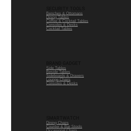
SECURITY TOOLS
Benches & Ottomans
Dining Tables
Coffee & Cocktail Tables
Consoles & Desks
Cocktail Tables
BRAND GADGET
Side Tables
Beside Tables
Sideboards & Drawers
Lounge Chairs
Consoles & Desks
SMARTWATCH
Dining Chairs
Counter & Bar Stools
Occasional Chairs