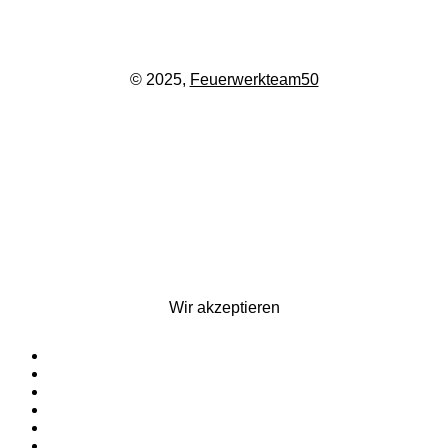
© 2025,
Feuerwerkteam50
Wir akzeptieren
Startseite
Silvesterfeuerwerk
Ganzjahresfeuerwerk
Für Pyrotechniker
Zubehör
Kontakt