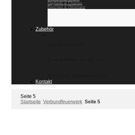
Daybeds & Chaises
Benches & Ottomans
Zubehör
Zündschnure
Competitor Analysis...
National Optimization...
Kontakt
Seite 5
Startseite
Verbundfeuerwerk
Seite 5