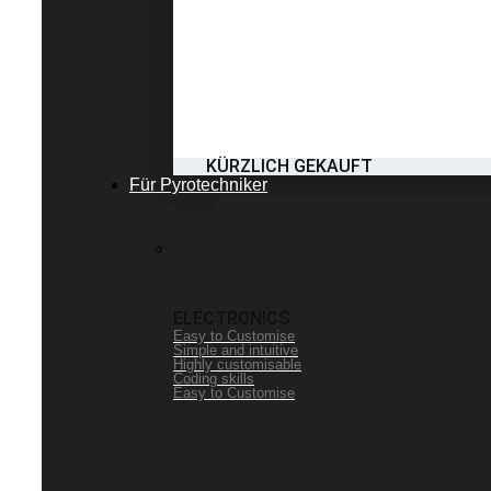
KÜRZLICH GEKAUFT
Für Pyrotechniker
ELECTRONICS
Easy to Customise
Simple and intuitive
Highly customisable
Coding skills
Easy to Customise