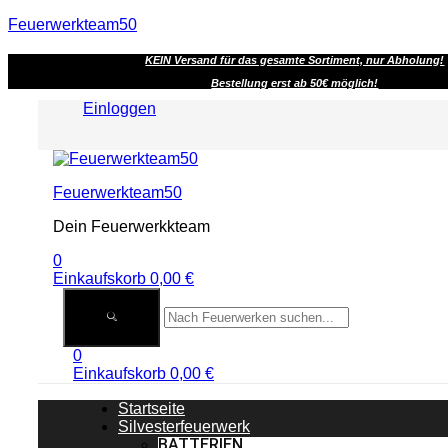
Feuerwerkteam50
KEIN Versand für das gesamte Sortiment, nur Abholung!
Bestellung erst ab 50€ möglich!
Einloggen
Menu
Feuerwerkteam50
Dein Feuerwerkkteam
0
Einkaufskorb
0,00
€
0
Einkaufskorb
0,00
€
Startseite
Silvesterfeuerwerk
BATTERIEN