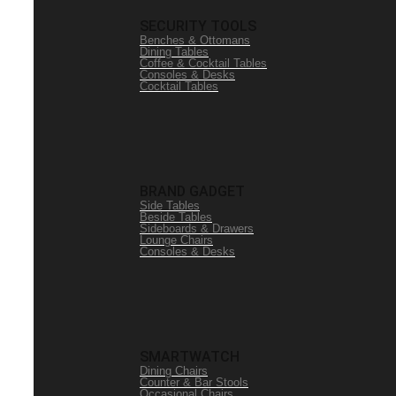
SECURITY TOOLS
Benches & Ottomans
Dining Tables
Coffee & Cocktail Tables
Consoles & Desks
Cocktail Tables
BRAND GADGET
Side Tables
Beside Tables
Sideboards & Drawers
Lounge Chairs
Consoles & Desks
SMARTWATCH
Dining Chairs
Counter & Bar Stools
Occasional Chairs