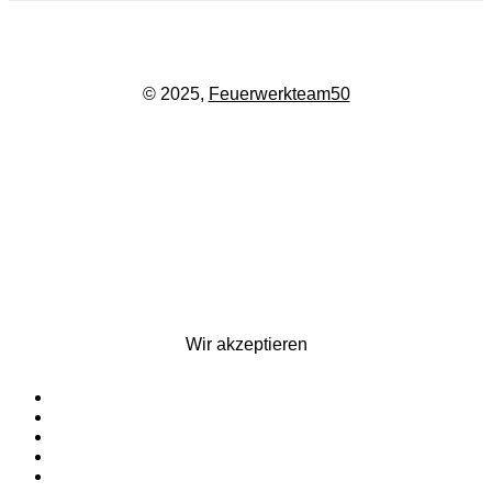
© 2025,
Feuerwerkteam50
Wir akzeptieren
Startseite
Silvesterfeuerwerk
Ganzjahresfeuerwerk
Für Pyrotechniker
Zubehör