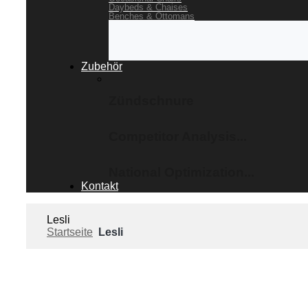
Daybeds & Chaises
Benches & Ottomans
Zubehör
Zündschnure
Competitor Analysis...
National Optimization...
Kontakt
Lesli
Startseite
Lesli