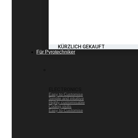
KÜRZLICH GEKAUFT
Für Pyrotechniker
ELECTRONICS
Easy to Customise
Simple and intuitive
Highly customisable
Coding skills
Easy to Customise