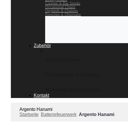
Counter & Bar Stools
Occasional Chairs
Daybeds & Chaises
Benches & Ottomans
Zubehör
Zündschnure
Competitor Analysis...
National Optimization...
Kontakt
Argento Hanami
Startseite
Batteriefeuerwerk
Argento Hanami