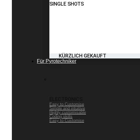
SINGLE SHOTS
KÜRZLICH GEKAUFT
Für Pyrotechniker
ELECTRONICS
Easy to Customise
Simple and intuitive
Highly customisable
Coding skills
Easy to Customise