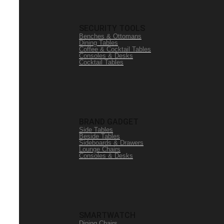
SECURITY TOOLS
Benches & Ottomans
Dining Tables
Coffee & Cocktail Tables
Consoles & Desks
Cocktail Tables
BRAND GADGET
Side Tables
Beside Tables
Sideboards & Drawers
Lounge Chairs
Consoles & Desks
SMARTWATCH
Dining Chairs