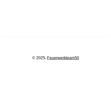
Adresse: Kurfürstenstraße 35
65439 Flörsheim am Main
Kontakt: +49 06486/9049850
Email:
kontakt@feuerwerkteam.de
© 2025,
Feuerwerkteam50