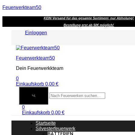
Feuerwerkteam50
KEIN Versand für das gesamte Sortiment, nur Abholung!
Bestellung erst ab 50€ möglich!
Einloggen
Menu
Feuerwerkteam50
Dein Feuerwerkkteam
0
Einkaufskorb
0,00
€
0
Einkaufskorb
0,00
€
Startseite
Silvesterfeuerwerk
BATTERIEN