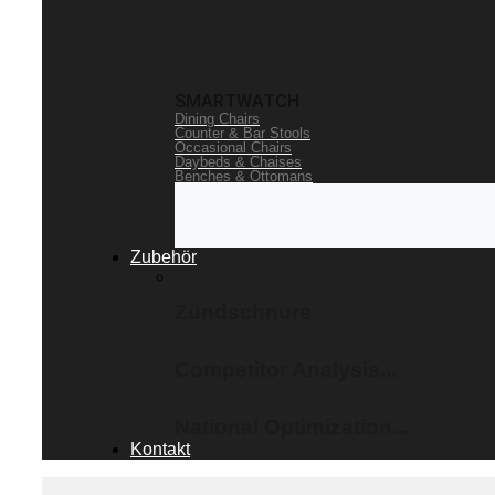
SMARTWATCH
Dining Chairs
Counter & Bar Stools
Occasional Chairs
Daybeds & Chaises
Benches & Ottomans
Zubehör
Zündschnure
Competitor Analysis...
National Optimization...
Kontakt