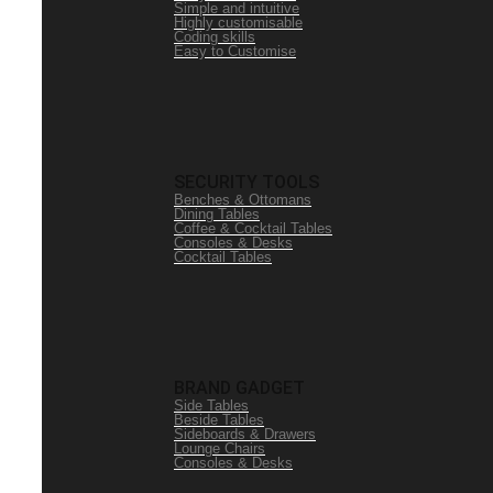
Simple and intuitive
Highly customisable
Coding skills
Easy to Customise
SECURITY TOOLS
Benches & Ottomans
Dining Tables
Coffee & Cocktail Tables
Consoles & Desks
Cocktail Tables
BRAND GADGET
Side Tables
Beside Tables
Sideboards & Drawers
Lounge Chairs
Consoles & Desks