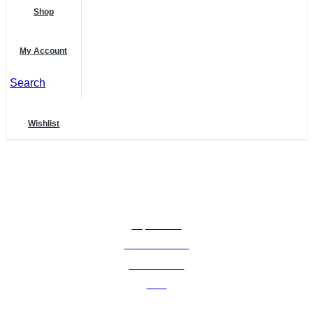
Shop
My Account
Search
Wishlist
RECHTLICHES
Impressum
Widerrufsrecht
Datenschutz
AGB