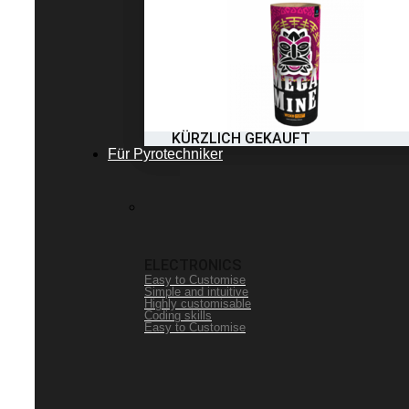
KÜRZLICH GEKAUFT
Für Pyrotechniker
ELECTRONICS
Easy to Customise
Simple and intuitive
Highly customisable
Coding skills
Easy to Customise