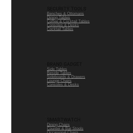
SECURITY TOOLS
Benches & Ottomans
Dining Tables
Coffee & Cocktail Tables
Consoles & Desks
Cocktail Tables
BRAND GADGET
Side Tables
Beside Tables
Sideboards & Drawers
Lounge Chairs
Consoles & Desks
SMARTWATCH
Dining Chairs
Counter & Bar Stools
Occasional Chairs