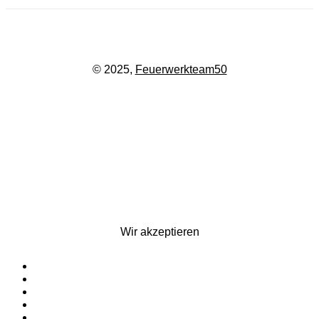
© 2025,
Feuerwerkteam50
Wir akzeptieren
Startseite
Silvesterfeuerwerk
Ganzjahresfeuerwerk
Für Pyrotechniker
Zubehör