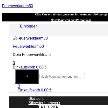
Feuerwerkteam50
KEIN Versand für das gesamte Sortiment, nur Abholung!
Bestellung erst ab 50€ möglich!
Einloggen
Menu
Feuerwerkteam50
Dein Feuerwerkkteam
0
Einkaufskorb
0,00
€
0
Einkaufskorb
0,00
€
Startseite
Silvesterfeuerwerk
BATTERIEN