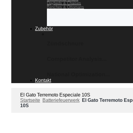
Daybeds & Chaises
Benches & Ottomans
Zubehör
Zündschnure
Competitor Analysis...
National Optimization...
Kontakt
El Gato Terremoto Especiale 10S
Startseite
Batteriefeuerwerk
El Gato Terremoto Esp
10S