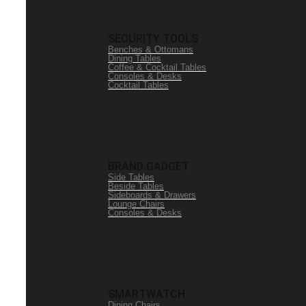
SECURITY TOOLS
Benches & Ottomans
Dining Tables
Coffee & Cocktail Tables
Consoles & Desks
Cocktail Tables
BRAND GADGET
Side Tables
Beside Tables
Sideboards & Drawers
Lounge Chairs
Consoles & Desks
SMARTWATCH
Dining Chairs