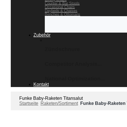
Counter & Bar Stools
Occasional Chairs
Daybeds & Chaises
Benches & Ottomans
Zubehör
Zündschnure
Competitor Analysis...
National Optimization...
Kontakt
Funke Baby-Raketen Titansalut
Startseite
Raketen/Sortiment
Funke Baby-Raketen T