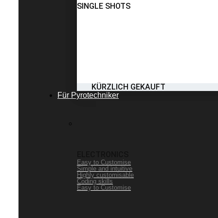
SINGLE SHOTS
KÜRZLICH GEKAUFT
Für Pyrotechniker
ELECTRONICS
Easy to Customise
Simple and intuitive
Highly customisable
Coding skills
Easy to Customise