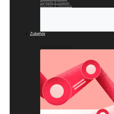
Daybeds & Chaises
Benches & Ottomans
Zubehör
Zündschnure