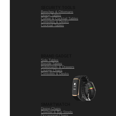
SECURITY TOOLS
Benches & Ottomans
Dining Tables
Coffee & Cocktail Tables
Consoles & Desks
Cocktail Tables
BRAND GADGET
Side Tables
Beside Tables
Sideboards & Drawers
Lounge Chairs
Consoles & Desks
SMARTWATCH
Dining Chairs
Counter & Bar Stools
Occasional Chairs