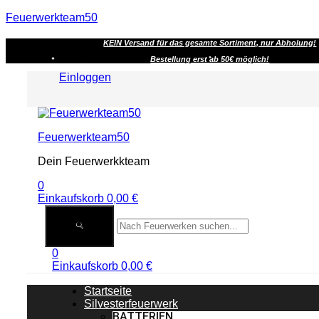
Feuerwerkteam50
KEIN Versand für das gesamte Sortiment, nur Abholung!
Bestellung erst ab 50€ möglich!
Einloggen
Menu
Feuerwerkteam50
Dein Feuerwerkkteam
0
Einkaufskorb
0,00
€
0
Einkaufskorb
0,00
€
Startseite
Silvesterfeuerwerk
BATTERIEN