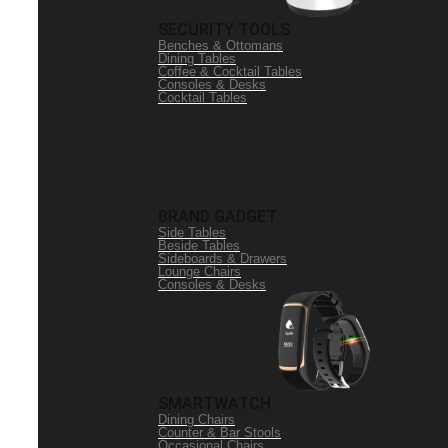
SECURITY TOOLS
Benches & Ottomans
Dining Tables
Coffee & Cocktail Tables
Consoles & Desks
Cocktail Tables
BRAND GADGET
Side Tables
Beside Tables
Sideboards & Drawers
Lounge Chairs
Consoles & Desks
SMARTWATCH
Dining Chairs
Counter & Bar Stools
Occasional Chairs