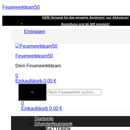
Feuerwerkteam50
KEIN Versand für das gesamte Sortiment, nur Abholung!
Bestellung erst ab 50€ möglich!
Einloggen
Menu
Feuerwerkteam50
Dein Feuerwerkkteam
0
Einkaufskorb
0,00
€
0
Einkaufskorb
0,00
€
Startseite
Silvesterfeuerwerk
BATTERIEN