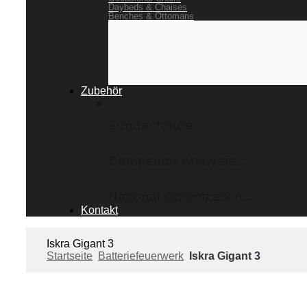
Daybeds & Chaises
Benches & Ottomans
Zubehör
Zündschnure
Competitor Analysis...
National Optimization...
Kontakt
Iskra Gigant 3
Startseite
Batteriefeuerwerk
Iskra Gigant 3