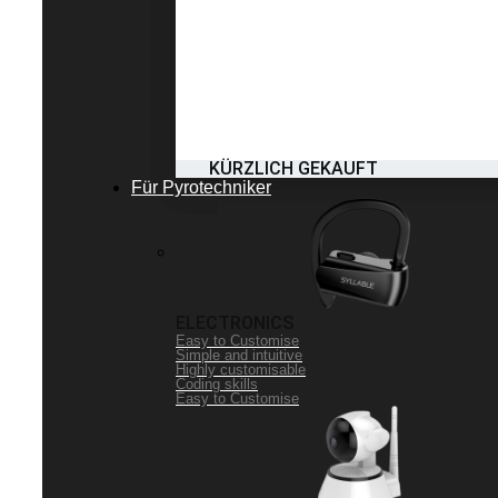
KÜRZLICH GEKAUFT
Für Pyrotechniker
ELECTRONICS
Easy to Customise
Simple and intuitive
Highly customisable
Coding skills
Easy to Customise