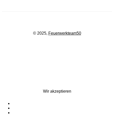
Email:
kontakt@feuerwerkteam.de
© 2025,
Feuerwerkteam50
Wir akzeptieren
Startseite
Silvesterfeuerwerk
Ganzjahresfeuerwerk