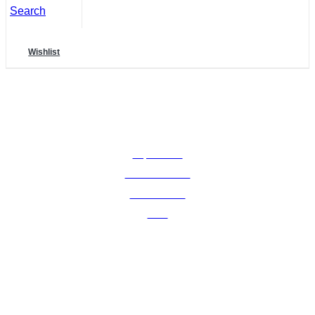
Search
Wishlist
RECHTLICHES
Impressum
Widerrufsrecht
Datenschutz
AGB
Adresse: Kurfürstenstraße 35
65439 Flörsheim am Main
Kontakt: +49 06486/9049850