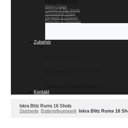
SMARTWATCH
Dining Chairs
Counter & Bar Stools
Occasional Chairs
Daybeds & Chaises
Benches & Ottomans
Zubehör
Zündschnure
Competitor Analysis...
National Optimization...
Kontakt
Iskra Blitz Rums 16 Shots
Startseite
Batteriefeuerwerk
Iskra Blitz Rums 16 Sh