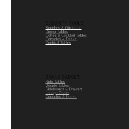
SECURITY TOOLS
Benches & Ottomans
Dining Tables
Coffee & Cocktail Tables
Consoles & Desks
Cocktail Tables
BRAND GADGET
Side Tables
Beside Tables
Sideboards & Drawers
Lounge Chairs
Consoles & Desks