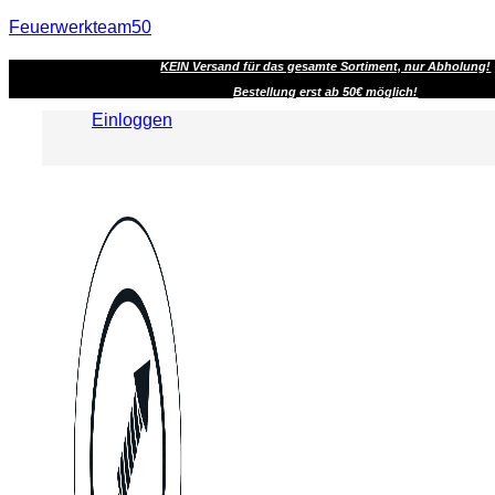
Feuerwerkteam50
KEIN Versand für das gesamte Sortiment, nur Abholung!
Bestellung erst ab 50€ möglich!
Einloggen
Menu