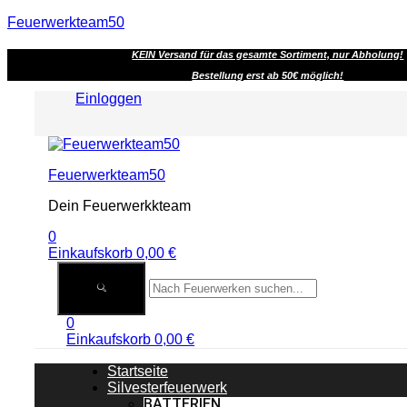
Feuerwerkteam50
KEIN Versand für das gesamte Sortiment, nur Abholung!
Bestellung erst ab 50€ möglich!
Einloggen
Menu
Feuerwerkteam50
Dein Feuerwerkkteam
0
Einkaufskorb
0,00
€
0
Einkaufskorb
0,00
€
Startseite
Silvesterfeuerwerk
BATTERIEN