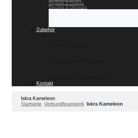
Daybeds & Chaises
Benches & Ottomans
Zubehör
Zündschnure
Competitor Analysis...
National Optimization...
Kontakt
Iskra Kameleon
Startseite
Verbundfeuerwerk
Iskra Kameleon