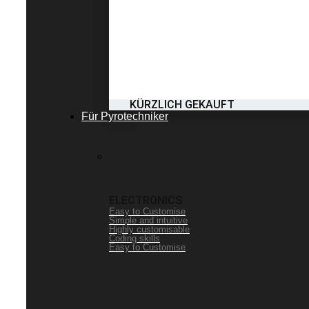
KÜRZLICH GEKAUFT
Für Pyrotechniker
ELECTRONICS
Easy to Customise
Simple and intuitive
Highly customisable
Coding skills
Easy to Customise