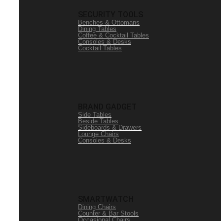
SECURITY TOOLS
Benches & Ottomans
Dining Tables
Coffee & Cocktail Tables
Consoles & Desks
Cocktail Tables
BRAND GADGET
Side Tables
Beside Tables
Sideboards & Drawers
Lounge Chairs
Consoles & Desks
SMARTWATCH
Dining Chairs
Counter & Bar Stools
Occasional Chairs