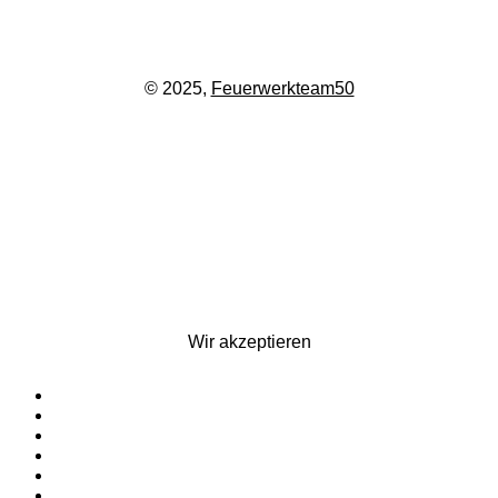
© 2025,
Feuerwerkteam50
Wir akzeptieren
Startseite
Silvesterfeuerwerk
Ganzjahresfeuerwerk
Für Pyrotechniker
Zubehör
Kontakt