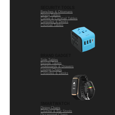
SECURITY TOOLS
Benches & Ottomans
Dining Tables
Coffee & Cocktail Tables
Consoles & Desks
Cocktail Tables
BRAND GADGET
Side Tables
Beside Tables
Sideboards & Drawers
Lounge Chairs
Consoles & Desks
SMARTWATCH
Dining Chairs
Counter & Bar Stools
Occasional Chairs