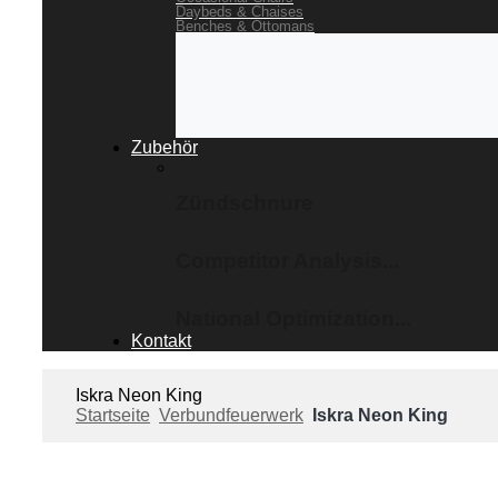
Daybeds & Chaises
Benches & Ottomans
Zubehör
Zündschnure
Competitor Analysis...
National Optimization...
Kontakt
Iskra Neon King
Startseite
Verbundfeuerwerk
Iskra Neon King