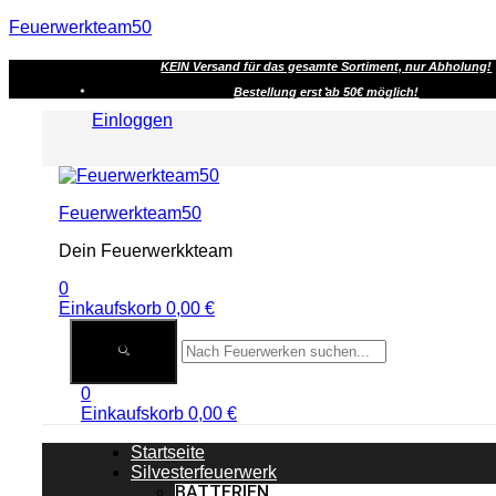
Feuerwerkteam50
KEIN Versand für das gesamte Sortiment, nur Abholung!
Bestellung erst ab 50€ möglich!
Einloggen
Menu
Feuerwerkteam50
Dein Feuerwerkkteam
0
Einkaufskorb
0,00
€
0
Einkaufskorb
0,00
€
Startseite
Silvesterfeuerwerk
BATTERIEN