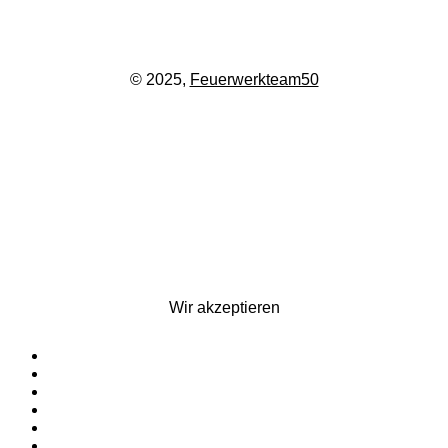
© 2025,
Feuerwerkteam50
Wir akzeptieren
Startseite
Silvesterfeuerwerk
Ganzjahresfeuerwerk
Für Pyrotechniker
Zubehör
Kontakt