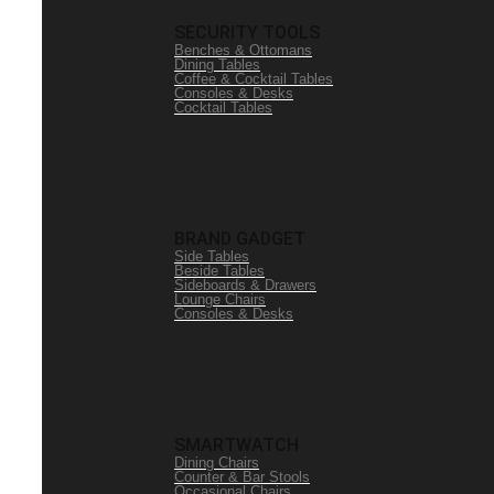
SECURITY TOOLS
Benches & Ottomans
Dining Tables
Coffee & Cocktail Tables
Consoles & Desks
Cocktail Tables
BRAND GADGET
Side Tables
Beside Tables
Sideboards & Drawers
Lounge Chairs
Consoles & Desks
SMARTWATCH
Dining Chairs
Counter & Bar Stools
Occasional Chairs