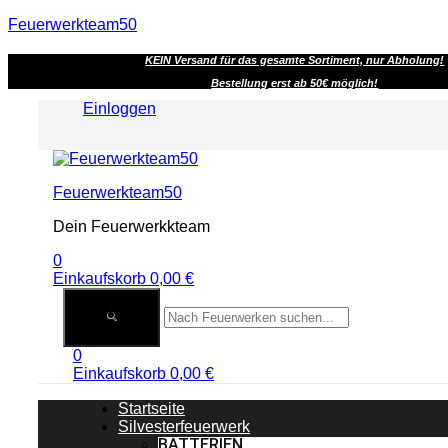
Feuerwerkteam50
KEIN Versand für das gesamte Sortiment, nur Abholung!
Bestellung erst ab 50€ möglich!
Einloggen
Menu
Feuerwerkteam50
Dein Feuerwerkkteam
0
Einkaufskorb
0,00
€
0
Einkaufskorb
0,00
€
Startseite
Silvesterfeuerwerk
BATTERIEN