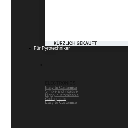
KÜRZLICH GEKAUFT
Für Pyrotechniker
ELECTRONICS
Easy to Customise
Simple and intuitive
Highly customisable
Coding skills
Easy to Customise