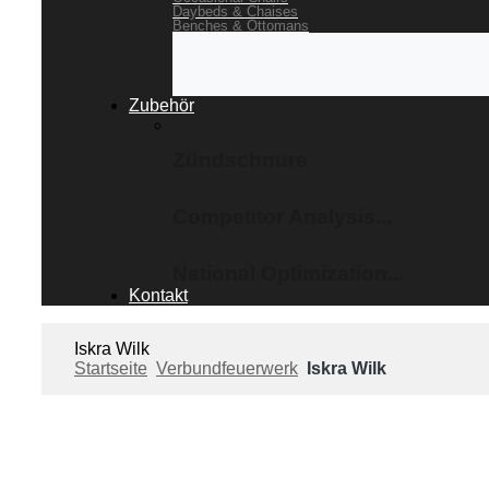
Daybeds & Chaises
Benches & Ottomans
Zubehör
Zündschnure
Competitor Analysis...
National Optimization...
Kontakt
Iskra Wilk
Startseite
Verbundfeuerwerk
Iskra Wilk