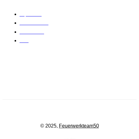
RECHTLICHES
Impressum
Widerrufsrecht
Datenschutz
AGB
Adresse: Kurfürstenstraße 35
65439 Flörsheim am Main
Kontakt: +49 06486/9049850
Email:
kontakt@feuerwerkteam.de
© 2025,
Feuerwerkteam50