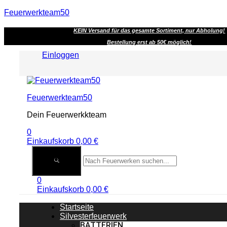
Feuerwerkteam50
KEIN Versand für das gesamte Sortiment, nur Abholung!
Bestellung erst ab 50€ möglich!
Einloggen
Menu
Feuerwerkteam50
Dein Feuerwerkkteam
0
Einkaufskorb
0,00
€
0
Einkaufskorb
0,00
€
Startseite
Silvesterfeuerwerk
BATTERIEN