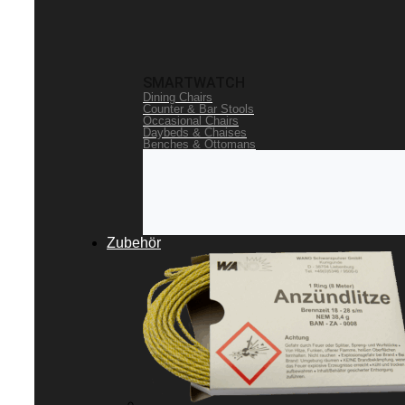
SMARTWATCH
Dining Chairs
Counter & Bar Stools
Occasional Chairs
Daybeds & Chaises
Benches & Ottomans
Zubehör