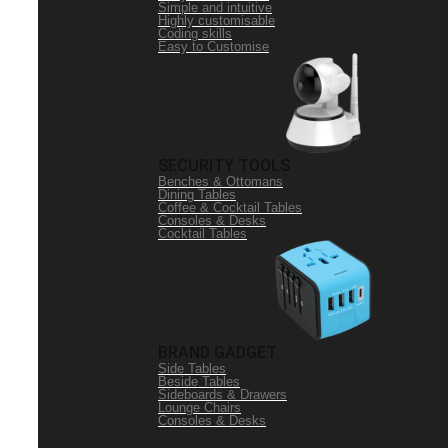
Simple and intuitive
Highly customisable
Coding skills
Easy to Customise
SECURITY TOOLS
Benches & Ottomans
Dining Tables
Coffee & Cocktail Tables
Consoles & Desks
Cocktail Tables
BRAND GADGET
Side Tables
Beside Tables
Sideboards & Drawers
Lounge Chairs
Consoles & Desks