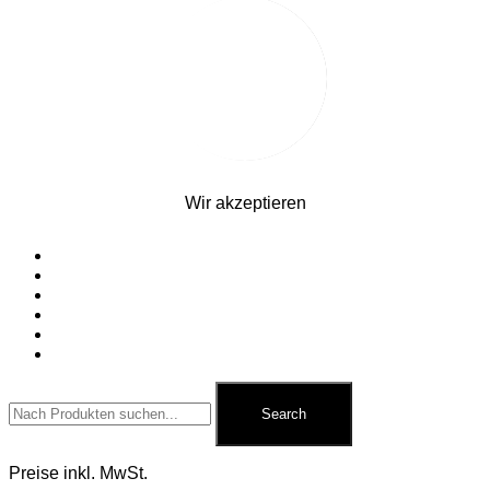
Wir akzeptieren
Startseite
Silvesterfeuerwerk
Ganzjahresfeuerwerk
Für Pyrotechniker
Zubehör
Kontakt
Search
for:
Search
Preise inkl. MwSt.