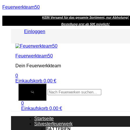
Feuerwerkteam50
KEIN Versand für das gesamte Sortiment, nur Abholung!
Bestellung erst ab 50€ möglich!
Einloggen
Menu
Feuerwerkteam50
Dein Feuerwerkkteam
0
Einkaufskorb
0,00
€
0
Einkaufskorb
0,00
€
Startseite
Silvesterfeuerwerk
BATTERIEN