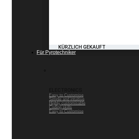
KÜRZLICH GEKAUFT
Für Pyrotechniker
ELECTRONICS
Easy to Customise
Simple and intuitive
Highly customisable
Coding skills
Easy to Customise