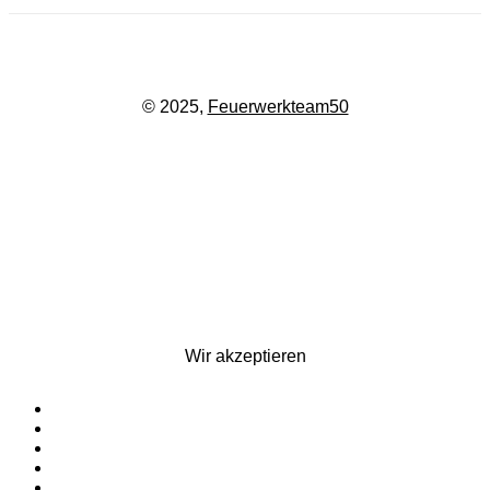
© 2025,
Feuerwerkteam50
Wir akzeptieren
Startseite
Silvesterfeuerwerk
Ganzjahresfeuerwerk
Für Pyrotechniker
Zubehör