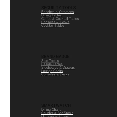
SECURITY TOOLS
Benches & Ottomans
Dining Tables
Coffee & Cocktail Tables
Consoles & Desks
Cocktail Tables
BRAND GADGET
Side Tables
Beside Tables
Sideboards & Drawers
Lounge Chairs
Consoles & Desks
SMARTWATCH
Dining Chairs
Counter & Bar Stools
Occasional Chairs