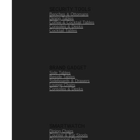
SECURITY TOOLS
Benches & Ottomans
Dining Tables
Coffee & Cocktail Tables
Consoles & Desks
Cocktail Tables
BRAND GADGET
Side Tables
Beside Tables
Sideboards & Drawers
Lounge Chairs
Consoles & Desks
SMARTWATCH
Dining Chairs
Counter & Bar Stools
Occasional Chairs