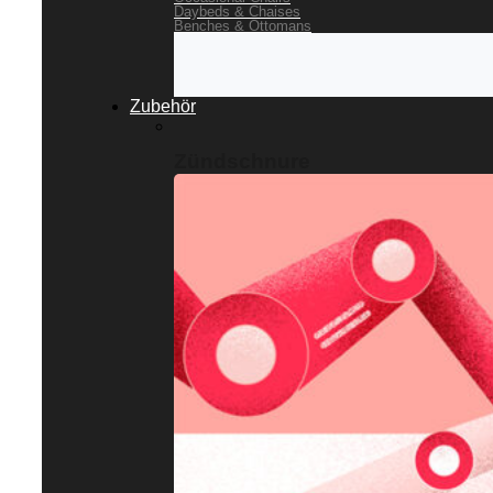
Daybeds & Chaises
Benches & Ottomans
Zubehör
Zündschnure