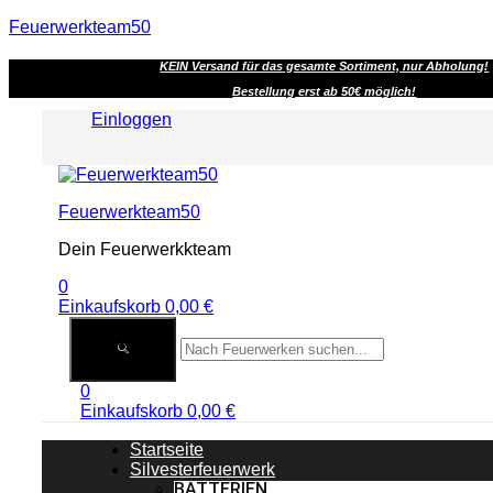
Feuerwerkteam50
KEIN Versand für das gesamte Sortiment, nur Abholung!
Bestellung erst ab 50€ möglich!
Einloggen
Menu
Feuerwerkteam50
Dein Feuerwerkkteam
0
Einkaufskorb
0,00
€
0
Einkaufskorb
0,00
€
Startseite
Silvesterfeuerwerk
BATTERIEN