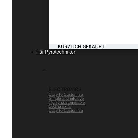
KÜRZLICH GEKAUFT
Für Pyrotechniker
ELECTRONICS
Easy to Customise
Simple and intuitive
Highly customisable
Coding skills
Easy to Customise