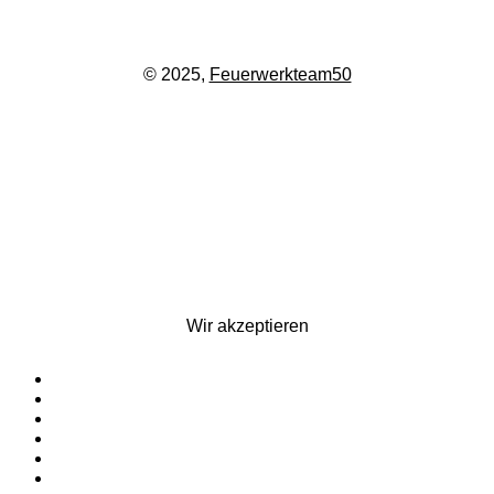
© 2025,
Feuerwerkteam50
Wir akzeptieren
Startseite
Silvesterfeuerwerk
Ganzjahresfeuerwerk
Für Pyrotechniker
Zubehör
Kontakt