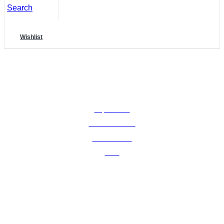
Search
Wishlist
RECHTLICHES
Impressum
Widerrufsrecht
Datenschutz
AGB
Adresse: Kurfürstenstraße 35
65439 Flörsheim am Main
Kontakt: +49 06486/9049850