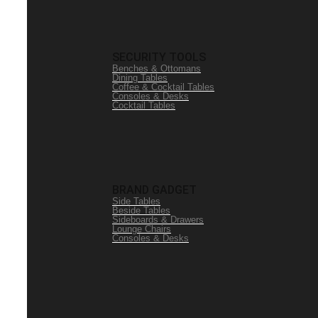
SECURITY TOOLS
Benches & Ottomans
Dining Tables
Coffee & Cocktail Tables
Consoles & Desks
Cocktail Tables
BRAND GADGET
Side Tables
Beside Tables
Sideboards & Drawers
Lounge Chairs
Consoles & Desks