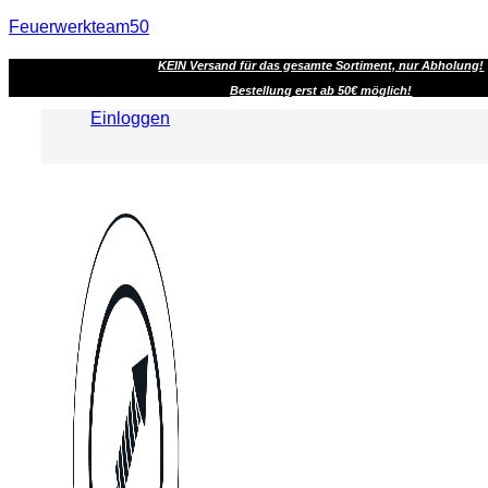
Feuerwerkteam50
KEIN Versand für das gesamte Sortiment, nur Abholung!
Bestellung erst ab 50€ möglich!
Einloggen
Menu