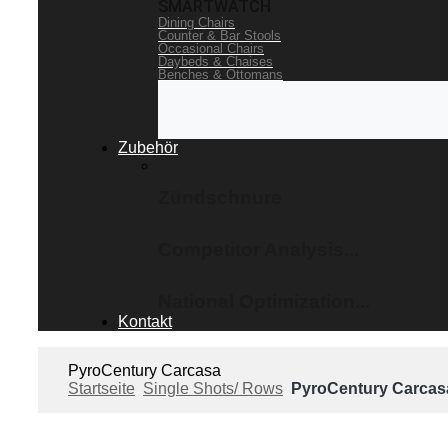
SMARTWATCH
Dining Chairs
Counter & Bar Stools
Occasional Chairs
Daybeds & Chaises
Benches & Ottomans
Zubehör
Zündschnure
Competitor Analysis...
National Optimization...
Kontakt
PyroCentury Carcasa
Startseite
Single Shots/ Rows
PyroCentury Carcas