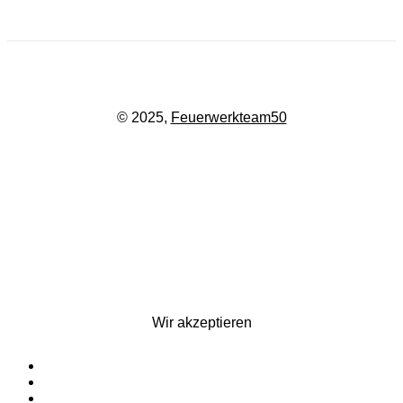
Email:
kontakt@feuerwerkteam.de
© 2025,
Feuerwerkteam50
Wir akzeptieren
Startseite
Silvesterfeuerwerk
Ganzjahresfeuerwerk