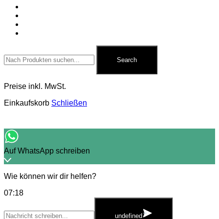
Ganzjahresfeuerwerk
Für Pyrotechniker
Zubehör
Kontakt
Search
for:
Search
Preise inkl. MwSt.
Einkaufskorb
Schließen
Auf WhatsApp schreiben
Wie können wir dir helfen?
07:18
WhatsApp
Message
undefined