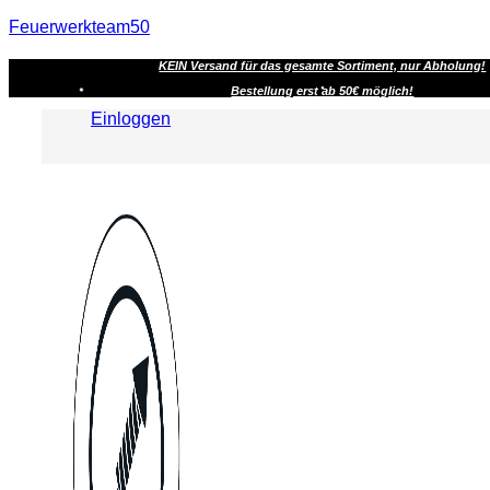
Feuerwerkteam50
KEIN Versand für das gesamte Sortiment, nur Abholung!
Bestellung erst ab 50€ möglich!
Einloggen
Menu