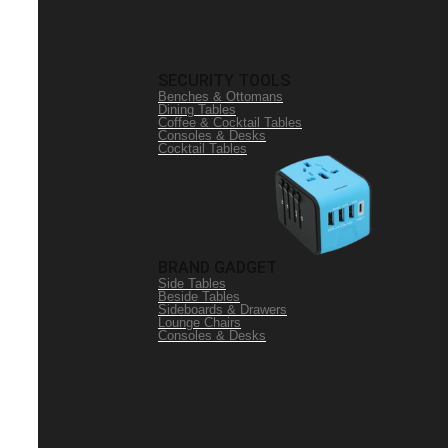
SECURITY TOOLS
Benches & Ottomans
Dining Tables
Coffee & Cocktail Tables
Consoles & Desks
Cocktail Tables
BRAND GADGET
Side Tables
Beside Tables
Sideboards & Drawers
Lounge Chairs
Consoles & Desks