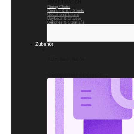
SMARTWATCH
Dining Chairs
Counter & Bar Stools
Occasional Chairs
Daybeds & Chaises
Benches & Ottomans
Zubehör
Zündschnure
Competitor Analysis...