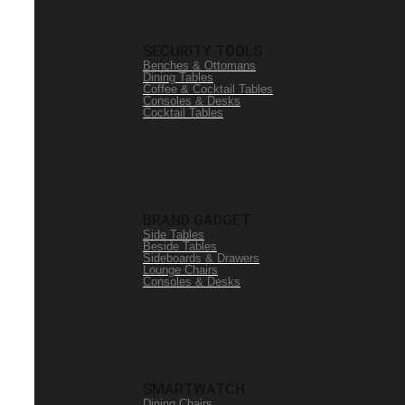
SECURITY TOOLS
Benches & Ottomans
Dining Tables
Coffee & Cocktail Tables
Consoles & Desks
Cocktail Tables
BRAND GADGET
Side Tables
Beside Tables
Sideboards & Drawers
Lounge Chairs
Consoles & Desks
SMARTWATCH
Dining Chairs