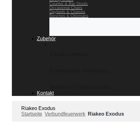
Counter & Bar Stools
Occasional Chairs
Daybeds & Chaises
Benches & Ottomans
Zubehör
Zündschnure
Competitor Analysis...
National Optimization...
Kontakt
Riakeo Exodus
Startseite
Verbundfeuerwerk
Riakeo Exodus