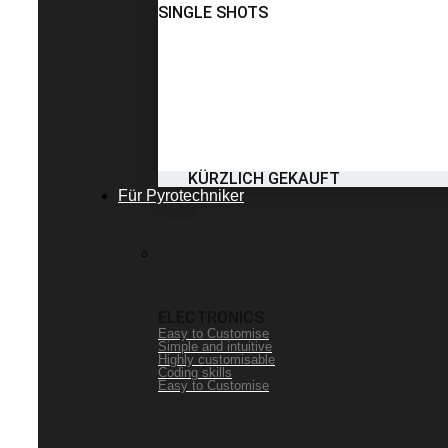
SINGLE SHOTS
KÜRZLICH GEKAUFT
Für Pyrotechniker
ELECTRONICS
Easy to Customise
Simple and intuitive
Highly customisable
Coding skills
Easy to Customise