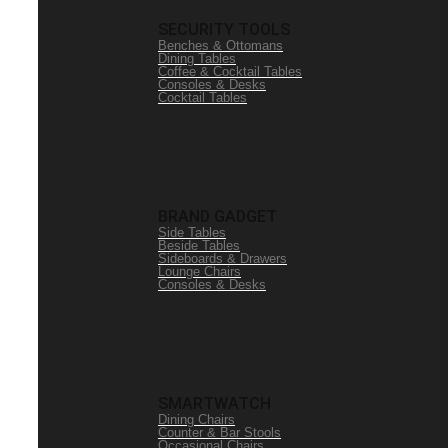
SECURITY TOOLS
Benches & Ottomans
Dining Tables
Coffee & Cocktail Tables
Consoles & Desks
Cocktail Tables
BRAND GADGET
Side Tables
Beside Tables
Sideboards & Drawers
Lounge Chairs
Consoles & Desks
SMARTWATCH
Dining Chairs
Counter & Bar Stools
Occasional Chairs