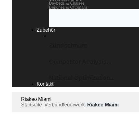
Daybeds & Chaises
Benches & Ottomans
Zubehör
Zündschnure
Competitor Analysis...
National Optimization...
Kontakt
Riakeo Miami
Startseite
Verbundfeuerwerk
Riakeo Miami