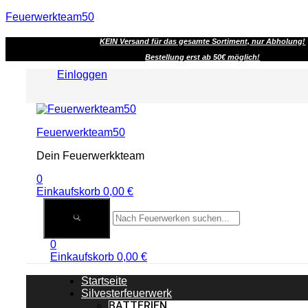
Feuerwerkteam50
KEIN Versand für das gesamte Sortiment, nur Abholung!
Bestellung erst ab 50€ möglich!
Einloggen
Menu
Feuerwerkteam50
Dein Feuerwerkkteam
0
Einkaufskorb
0,00
€
0
Einkaufskorb
0,00
€
Startseite
Silvesterfeuerwerk
BATTERIEN