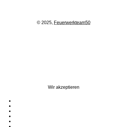
© 2025,
Feuerwerkteam50
Wir akzeptieren
Startseite
Silvesterfeuerwerk
Ganzjahresfeuerwerk
Für Pyrotechniker
Zubehör
Kontakt