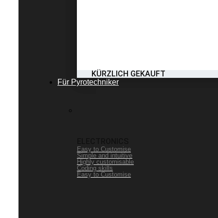
KÜRZLICH GEKAUFT
Für Pyrotechniker
ELECTRONICS
Easy to Customise
Simple and intuitive
Highly customisable
Coding skills
Easy to Customise