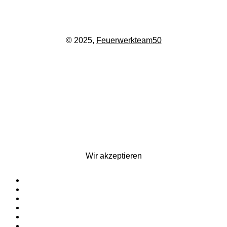
© 2025,
Feuerwerkteam50
Wir akzeptieren
Startseite
Silvesterfeuerwerk
Ganzjahresfeuerwerk
Für Pyrotechniker
Zubehör
Kontakt