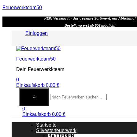
Feuerwerkteam50
KEIN Versand für das gesamte Sortiment, nur Abholung!
Bestellung erst ab 50€ möglich!
Einloggen
Menu
Feuerwerkteam50
Dein Feuerwerkkteam
0
Einkaufskorb
0,00
€
0
Einkaufskorb
0,00
€
Startseite
Silvesterfeuerwerk
BATTERIEN