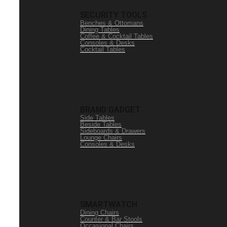
SECURITY TOOLS
Benches & Ottomans
Dining Tables
Coffee & Cocktail Tables
Consoles & Desks
Cocktail Tables
BRAND GADGET
Side Tables
Beside Tables
Sideboards & Drawers
Lounge Chairs
Consoles & Desks
SMARTWATCH
Dining Chairs
Counter & Bar Stools
Occasional Chairs