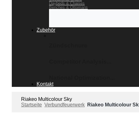
Daybeds & Chaises
Benches & Ottomans
Zubehör
Zündschnure
Competitor Analysis...
National Optimization...
Kontakt
Riakeo Multicolour Sky
Startseite
Verbundfeuerwerk
Riakeo Multicolour Sk