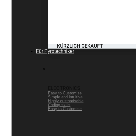
KÜRZLICH GEKAUFT
Für Pyrotechniker
ELECTRONICS
Easy to Customise
Simple and intuitive
Highly customisable
Coding skills
Easy to Customise