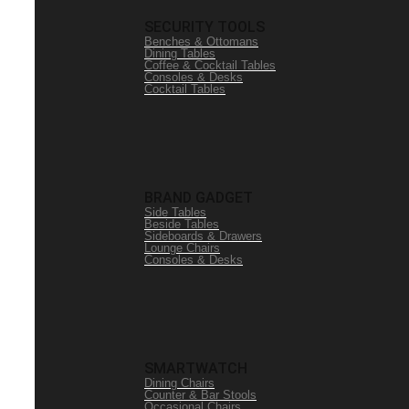
SECURITY TOOLS
Benches & Ottomans
Dining Tables
Coffee & Cocktail Tables
Consoles & Desks
Cocktail Tables
BRAND GADGET
Side Tables
Beside Tables
Sideboards & Drawers
Lounge Chairs
Consoles & Desks
SMARTWATCH
Dining Chairs
Counter & Bar Stools
Occasional Chairs