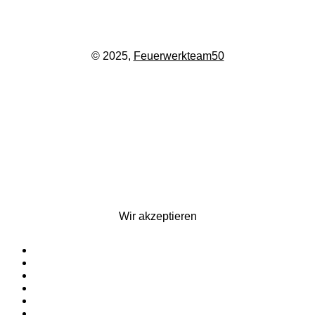
© 2025,
Feuerwerkteam50
Wir akzeptieren
Startseite
Silvesterfeuerwerk
Ganzjahresfeuerwerk
Für Pyrotechniker
Zubehör
Kontakt