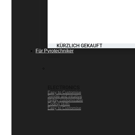
KÜRZLICH GEKAUFT
Für Pyrotechniker
ELECTRONICS
Easy to Customise
Simple and intuitive
Highly customisable
Coding skills
Easy to Customise