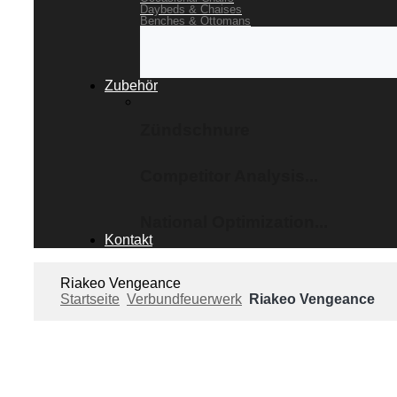
Daybeds & Chaises
Benches & Ottomans
Zubehör
Zündschnure
Competitor Analysis...
National Optimization...
Kontakt
Riakeo Vengeance
Startseite
Verbundfeuerwerk
Riakeo Vengeance