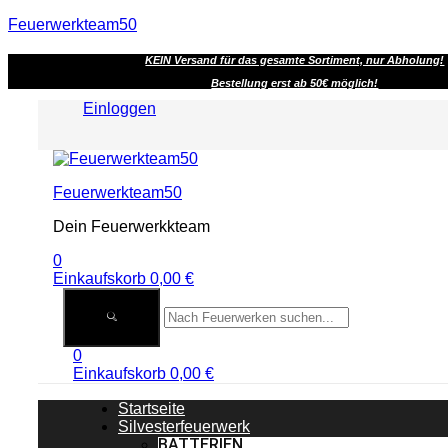
Feuerwerkteam50
KEIN Versand für das gesamte Sortiment, nur Abholung!
Bestellung erst ab 50€ möglich!
Einloggen
Menu
Feuerwerkteam50
Dein Feuerwerkkteam
0
Einkaufskorb
0,00
€
0
Einkaufskorb
0,00
€
Startseite
Silvesterfeuerwerk
BATTERIEN