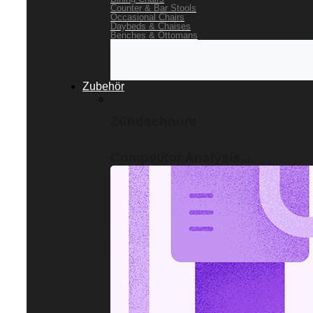
Counter & Bar Stools
Occasional Chairs
Daybeds & Chaises
Benches & Ottomans
Zubehör
Zündschnure
Competitor Analysis...