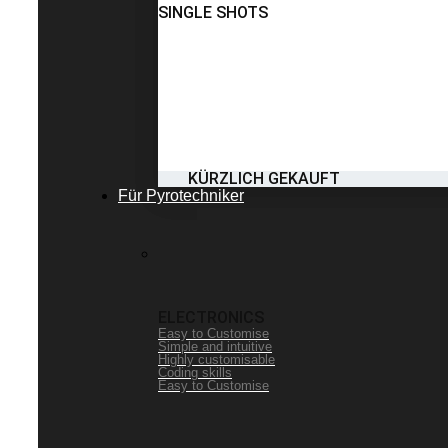
SINGLE SHOTS
KÜRZLICH GEKAUFT
Für Pyrotechniker
ELECTRONICS
Easy to Customise
Simple and intuitive
Highly customisable
Coding skills
Easy to Customise