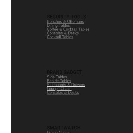
SECURITY TOOLS
Benches & Ottomans
Dining Tables
Coffee & Cocktail Tables
Consoles & Desks
Cocktail Tables
BRAND GADGET
Side Tables
Beside Tables
Sideboards & Drawers
Lounge Chairs
Consoles & Desks
SMARTWATCH
Dining Chairs