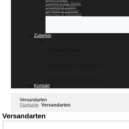
Counter & Bar Stools
Occasional Chairs
Daybeds & Chaises
Benches & Ottomans
Zubehör
Zündschnure
Competitor Analysis...
National Optimization...
Kontakt
Versandarten
Startseite
Versandarten
Versandarten