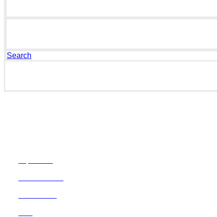
Search
RECHTLICHES
Impressum
Widerrufsrecht
Datenschutz
AGB