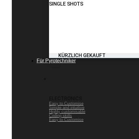
SINGLE SHOTS
KÜRZLICH GEKAUFT
Für Pyrotechniker
ELECTRONICS
Easy to Customise
Simple and intuitive
Highly customisable
Coding skills
Easy to Customise