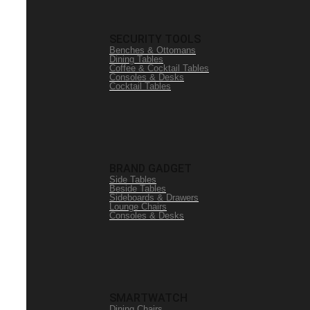
SECURITY TOOLS
Benches & Ottomans
Dining Tables
Coffee & Cocktail Tables
Consoles & Desks
Cocktail Tables
BRAND GADGET
Side Tables
Beside Tables
Sideboards & Drawers
Lounge Chairs
Consoles & Desks
SMARTWATCH
Dining Chairs