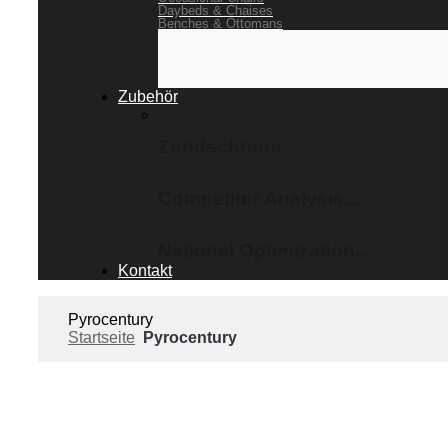
Daybeds & Chaises
Benches & Ottomans
Zubehör
Zündschnure
Competitor Analysis...
National Optimization...
Kontakt
Pyrocentury
Startseite
Pyrocentury