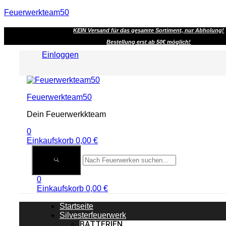
Feuerwerkteam50
KEIN Versand für das gesamte Sortiment, nur Abholung!
Bestellung erst ab 50€ möglich!
Einloggen
Menu
Feuerwerkteam50
Dein Feuerwerkkteam
0
Einkaufskorb
0,00
€
0
Einkaufskorb
0,00
€
Startseite
Silvesterfeuerwerk
BATTERIEN