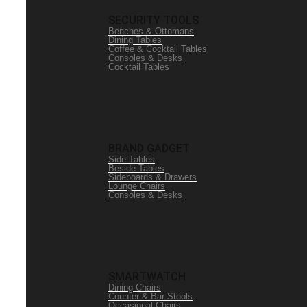
SECURITY TOOLS
Benches & Ottomans
Dining Tables
Coffee & Cocktail Tables
Consoles & Desks
Cocktail Tables
BRAND GADGET
Side Tables
Beside Tables
Sideboards & Drawers
Lounge Chairs
Consoles & Desks
SMARTWATCH
Dining Chairs
Counter & Bar Stools
Occasional Chairs