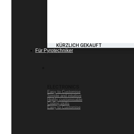
KÜRZLICH GEKAUFT
Für Pyrotechniker
ELECTRONICS
Easy to Customise
Simple and intuitive
Highly customisable
Coding skills
Easy to Customise