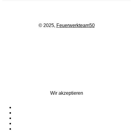
© 2025,
Feuerwerkteam50
Wir akzeptieren
Startseite
Silvesterfeuerwerk
Ganzjahresfeuerwerk
Für Pyrotechniker
Zubehör