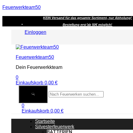
Feuerwerkteam50
KEIN Versand für das gesamte Sortiment, nur Abholung!
Bestellung erst ab 50€ möglich!
Einloggen
Menu
Feuerwerkteam50
Dein Feuerwerkkteam
0
Einkaufskorb
0,00
€
0
Einkaufskorb
0,00
€
Startseite
Silvesterfeuerwerk
BATTERIEN