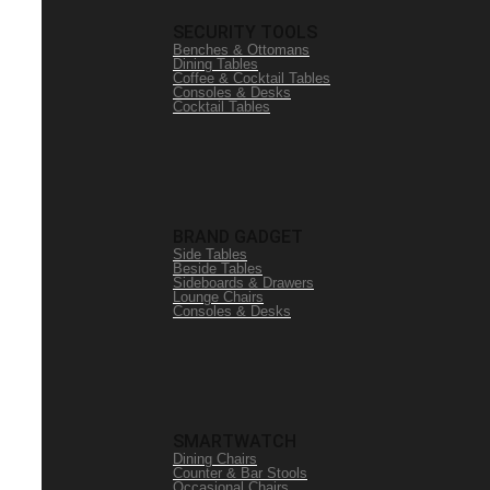
SECURITY TOOLS
Benches & Ottomans
Dining Tables
Coffee & Cocktail Tables
Consoles & Desks
Cocktail Tables
BRAND GADGET
Side Tables
Beside Tables
Sideboards & Drawers
Lounge Chairs
Consoles & Desks
SMARTWATCH
Dining Chairs
Counter & Bar Stools
Occasional Chairs