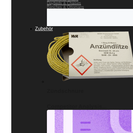
Daybeds & Chaises
Benches & Ottomans
Zubehör
Zündschnure
Competitor Analysis...