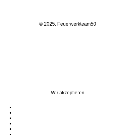
© 2025,
Feuerwerkteam50
Wir akzeptieren
Startseite
Silvesterfeuerwerk
Ganzjahresfeuerwerk
Für Pyrotechniker
Zubehör
Kontakt