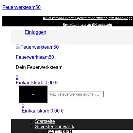
Feuerwerkteam50
KEIN Versand für das gesamte Sortiment, nur Abholung!
Bestellung erst ab 50€ möglich!
Einloggen
Menu
Feuerwerkteam50
Dein Feuerwerkkteam
0
Einkaufskorb
0,00
€
0
Einkaufskorb
0,00
€
Startseite
Silvesterfeuerwerk
BATTERIEN