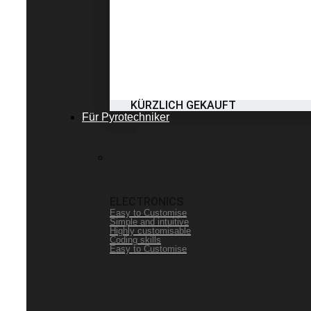
KÜRZLICH GEKAUFT
Für Pyrotechniker
ELECTRONICS
Easy to Customise
Simple and intuitive
Highly customisable
Coding skills
Easy to Customise