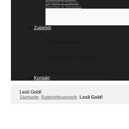
Daybeds & Chaises
Benches & Ottomans
Zubehör
Zündschnure
Competitor Analysis...
National Optimization...
Kontakt
Lesli Gold!
Startseite
Batteriefeuerwerk
Lesli Gold!