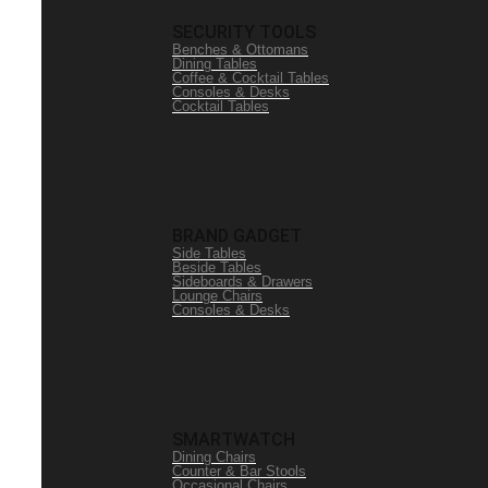
SECURITY TOOLS
Benches & Ottomans
Dining Tables
Coffee & Cocktail Tables
Consoles & Desks
Cocktail Tables
BRAND GADGET
Side Tables
Beside Tables
Sideboards & Drawers
Lounge Chairs
Consoles & Desks
SMARTWATCH
Dining Chairs
Counter & Bar Stools
Occasional Chairs